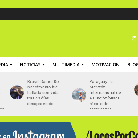
DIA
NOTICIAS
MULTIMEDIA
MOTIVACION
BLO
Brasil: Daniel Do
Paraguay: la
Nascimento fue
Maratón
n
hallado con vida
Internacional de
tras 43 días
Asunción busca
desaparecido
récord de
nos
corredores