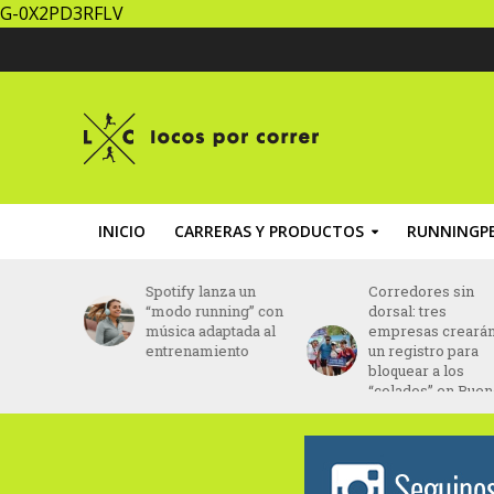
G-0X2PD3RFLV
INICIO
CARRERAS Y PRODUCTOS
RUNNINGPE
la Media
Spotify lanza un
Corredores sin
ndina
“modo running” con
dorsal: tres
re en
música adaptada al
empresas creará
ciembre
entrenamiento
un registro para
bloquear a los
“colados” en Bue
Aires