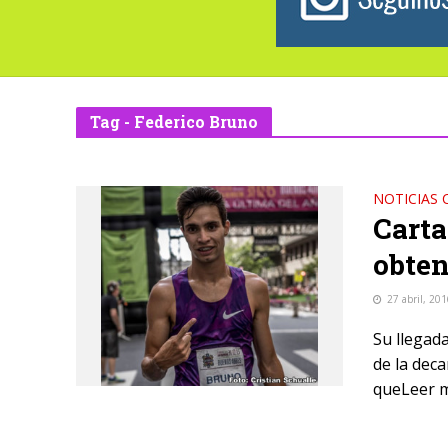
Tag - Federico Bruno
NOTICIAS 
Carta
obten
27 abril, 20
Su llegada
de la dec
queLeer m