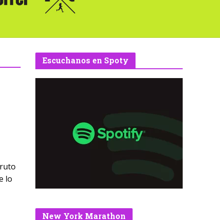
Escuchanos en Spoty
fruto
e lo
New York Marathon