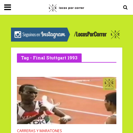
G-0X2PD3RFLV
Tag - Final Stuttgart 1993
CARRERAS Y MARATONES