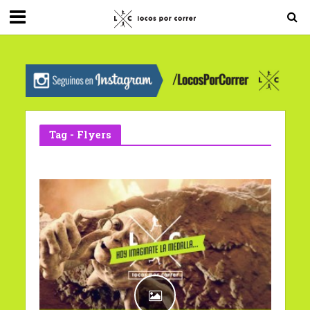
G-0X2PD3RFLV
Tag - Flyers