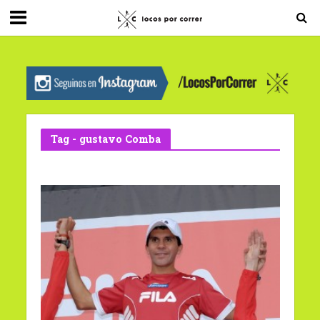
G-0X2PD3RFLV
Tag - gustavo Comba