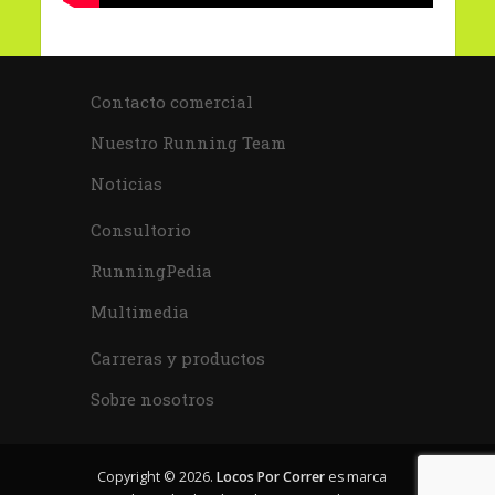
Contacto comercial
Nuestro Running Team
Noticias
Consultorio
RunningPedia
Multimedia
Carreras y productos
Sobre nosotros
Copyright © 2026.
Locos Por Correr
es marca