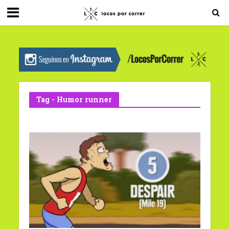
G-0X2PD3RFLV
Tag - Humor runner