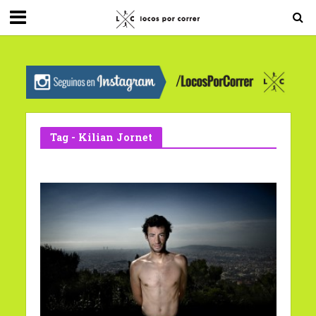
G-0X2PD3RFLV
Tag - Kilian Jornet