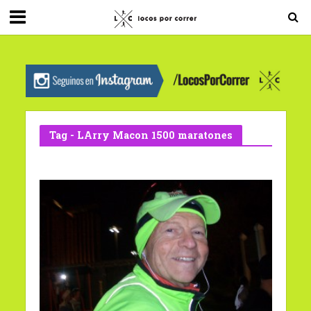
G-0X2PD3RFLV
Tag - LArry Macon 1500 maratones