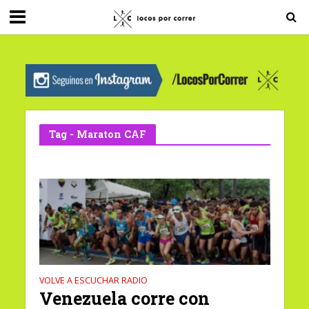
G-0X2PD3RFLV
Tag - Maraton CAF
VOLVE A ESCUCHAR RADIO
Venezuela corre con