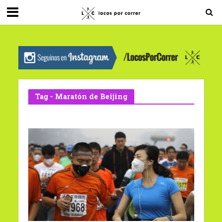
G-0X2PD3RFLV
Tag - Maratón de Beijing