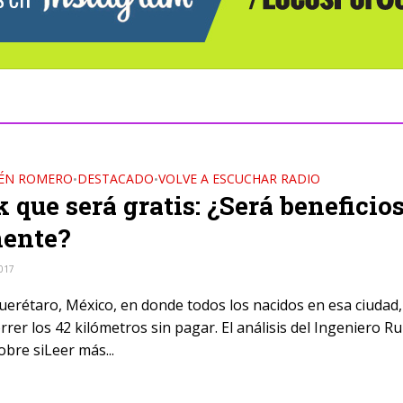
ÉN ROMERO
DESTACADO
VOLVE A ESCUCHAR RADIO
•
•
k que será gratis: ¿Será beneficio
mente?
2017
uerétaro, México, en donde todos los nacidos en esa ciudad,
rer los 42 kilómetros sin pagar. El análisis del Ingeniero R
bre siLeer más...