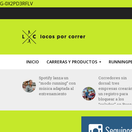
G-0X2PD3RFLV
INICIO
CARRERAS Y PRODUCTOS
RUNNINGPE
la Media
Spotify lanza un
Corredores sin
ndina
“modo running” con
dorsal: tres
re en
música adaptada al
empresas creará
ciembre
entrenamiento
un registro para
bloquear a los
“colados” en Bue
Aires