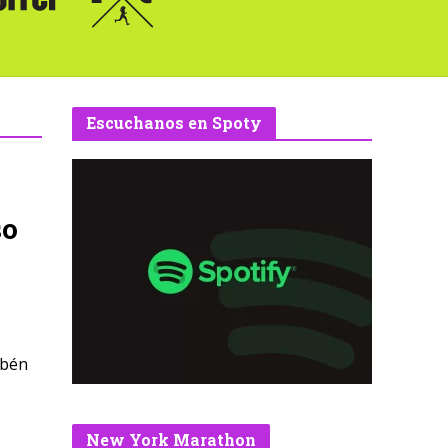
Escuchanos en Spoty
so
ubén
New York Marathon