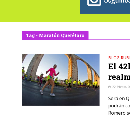
Tag - Maratón Querétaro
BLOG RUB
El 42
real
22 febrero, 
Será en Q
podrán cor
Romero so