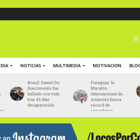
DIA
NOTICIAS
MULTIMEDIA
MOTIVACION
BLO
Brasil: Daniel Do
Paraguay: la
Nascimento fue
Maratón
n
hallado con vida
Internacional de
tras 43 días
Asunción busca
desaparecido
récord de
nos
corredores