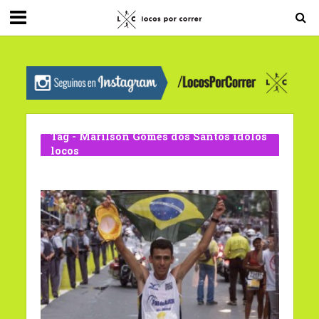
G-0X2PD3RFLV
Tag - Marílson Gomes dos Santos ídolos
locos