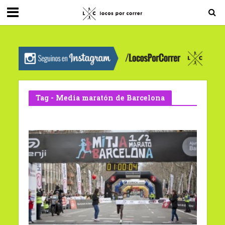
G-0X2PD3RFLV
Tag - Media maratón de Barcelona