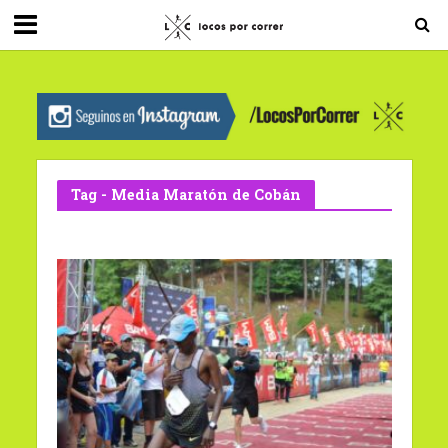
G-0X2PD3RFLV
Tag - Media Maratón de Cobán