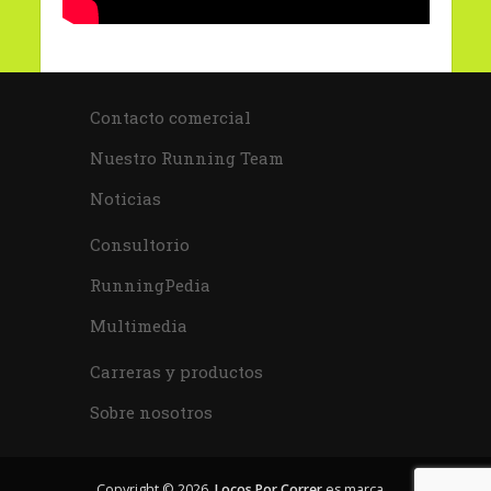
Contacto comercial
Nuestro Running Team
Noticias
Consultorio
RunningPedia
Multimedia
Carreras y productos
Sobre nosotros
Copyright © 2026.
Locos Por Correr
es marca