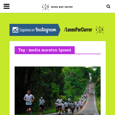
G-0X2PD3RFLV
Tag - media maraton Iguazú