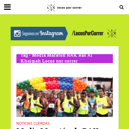
G-0X2PD3RFLV
Tag - Media Maratón RAK Ras Al
Khaimah Locos por correr
NOTICIAS CUERDAS