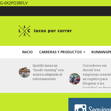
G-0X2PD3RFLV
INICIO
CARRERAS Y PRODUCTOS
RUNNINGPE
dia
Spotify lanza un
Corredores sin
“modo running” con
dorsal: tres
n
música adaptada al
empresas crearán
bre
entrenamiento
un registro para
bloquear a los
“colados” en Buenos
Aires