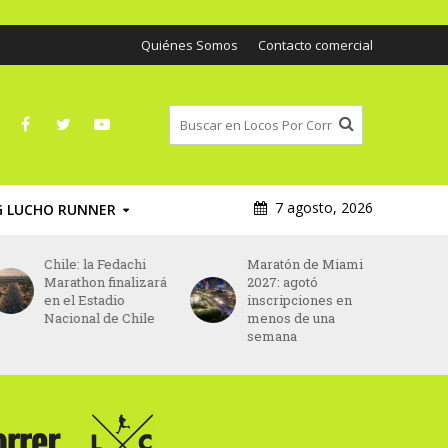
Quiénes Somos
Contacto comercial
7 agosto, 2026
G LUCHO RUNNER
Chile: la Fedachi
Maratón de Miami
Asic
Marathon finalizará
2027: agotó
patr
en el Estadio
inscripciones en
prin
Nacional de Chile
menos de una
Mara
semana
desd