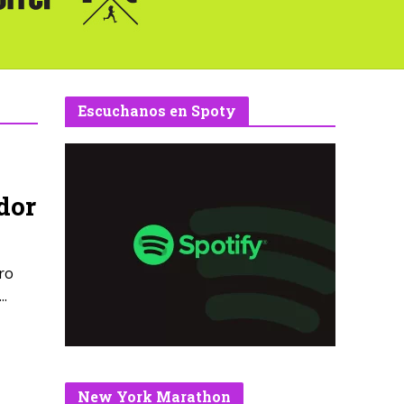
Escuchanos en Spoty
dor
ro
..
New York Marathon