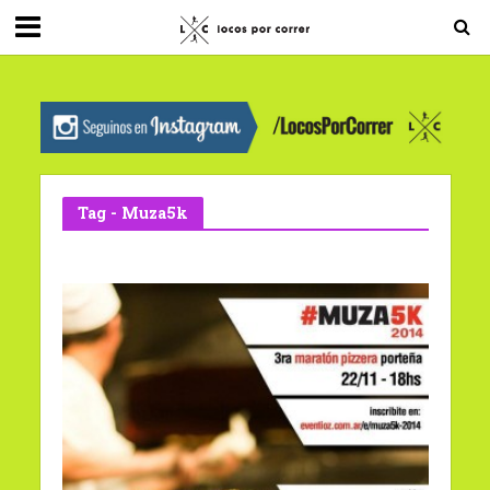
G-0X2PD3RFLV
Tag - Muza5k