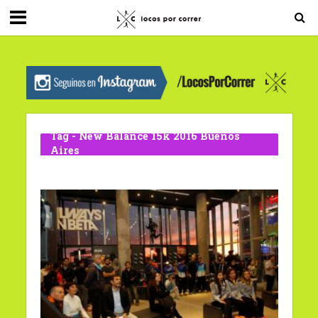
G-0X2PD3RFLV
Tag - New Balance 15k 2016 Buenos
Aires