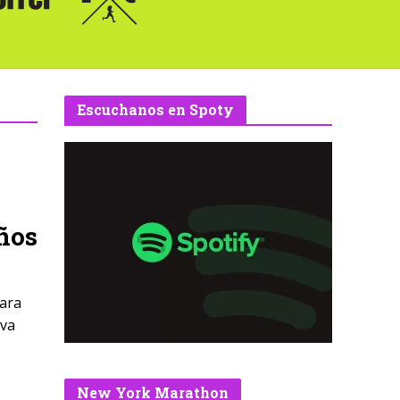
Escuchanos en Spoty
ños
para
eva
New York Marathon