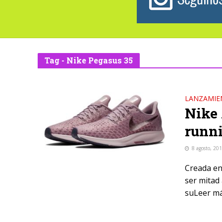
Tag - Nike Pegasus 35
LANZAMIE
Nike 
runni
8 agosto, 20
Creada en 
ser mitad 
suLeer más