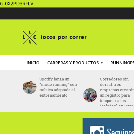
G-0X2PD3RFLV
INICIO
CARRERAS Y PRODUCTOS
RUNNINGPE
la Media
Spotify lanza un
Corredores sin
ndina
“modo running” con
dorsal: tres
re en
música adaptada al
empresas creará
ciembre
entrenamiento
un registro para
bloquear a los
“colados” en Bue
Aires