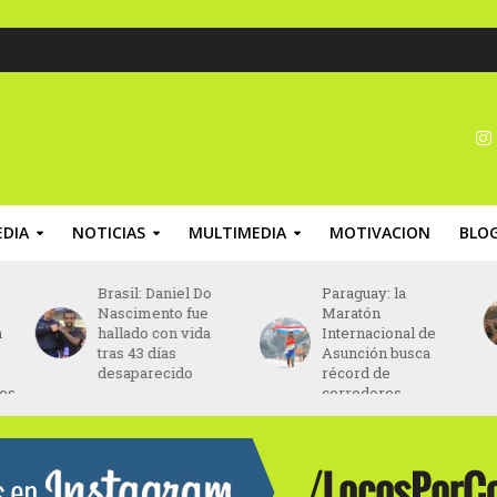
DIA
NOTICIAS
MULTIMEDIA
MOTIVACION
BLO
Brasil: Daniel Do
Paraguay: la
Nascimento fue
Maratón
n
hallado con vida
Internacional de
tras 43 días
Asunción busca
desaparecido
récord de
nos
corredores