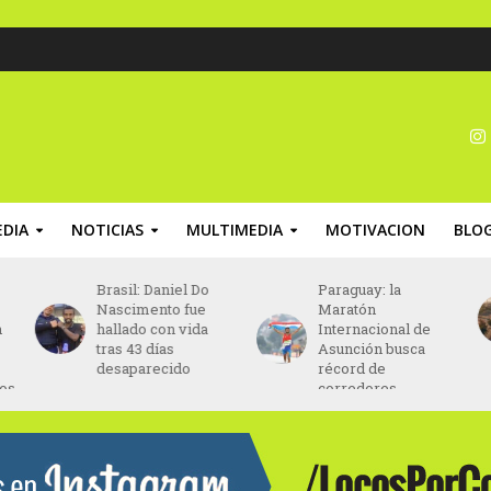
DIA
NOTICIAS
MULTIMEDIA
MOTIVACION
BLO
Brasil: Daniel Do
Paraguay: la
Nascimento fue
Maratón
hallado con vida
Internacional de
tras 43 días
Asunción busca
desaparecido
récord de
s
corredores