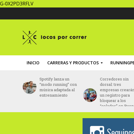
G-0X2PD3RFLV
INICIO
CARRERAS Y PRODUCTOS
RUNNINGPE
a Media
Spotify lanza un
Corredores sin
ina
“modo running” con
dorsal: tres
e en
música adaptada al
empresas crearán
iembre
entrenamiento
un registro para
bloquear a los
“colados” en Bueno
Aires