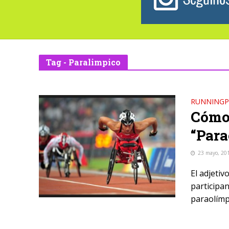
Tag - Paralimpico
RUNNINGP
Cómo 
“Para
23 mayo, 20
El adjetiv
participa
paraolímp