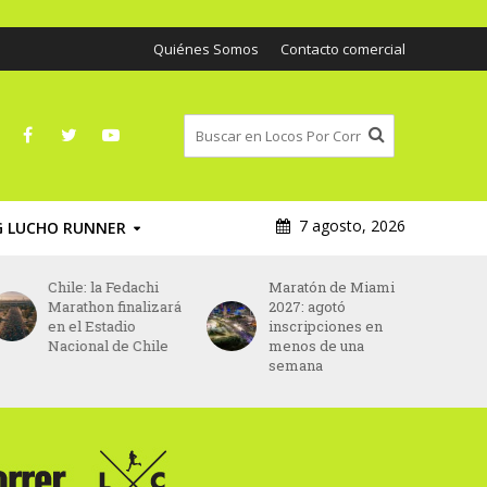
Quiénes Somos
Contacto comercial
7 agosto, 2026
G LUCHO RUNNER
Chile: la Fedachi
Maratón de Miami
A
Marathon finalizará
2027: agotó
p
en el Estadio
inscripciones en
p
Nacional de Chile
menos de una
M
semana
d