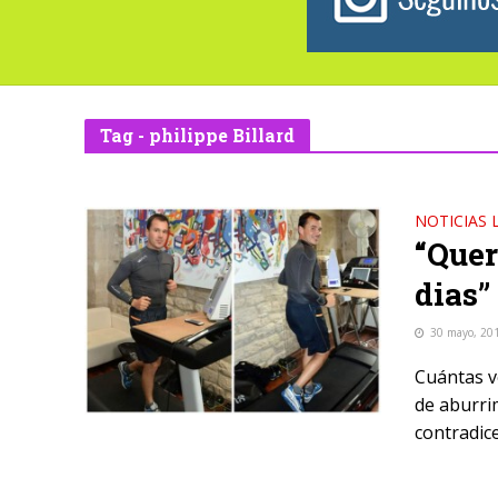
Tag - philippe Billard
NOTICIAS 
“Quer
dias”
30 mayo, 20
Cuántas ve
de aburri
contradice