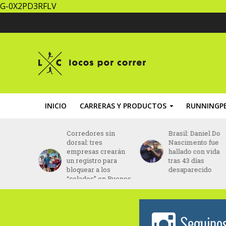
G-0X2PD3RFLV
INICIO
CARRERAS Y PRODUCTOS
RUNNINGPE
za un
Corredores sin
Brasil: Daniel Do
ing” con
dorsal: tres
Nascimento fue
ptada al
empresas crearán
hallado con vida
ento
un registro para
tras 43 días
bloquear a los
desaparecido
“colados” en Buenos
Aires