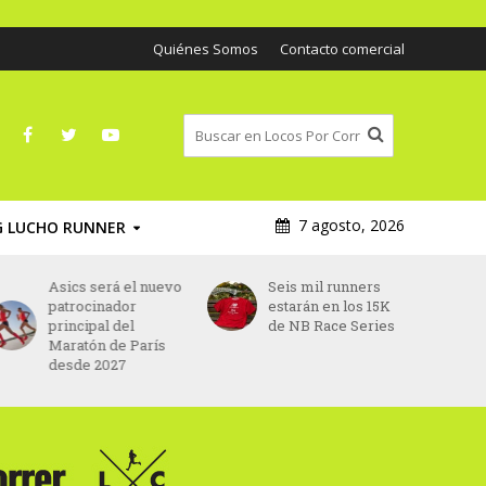
Quiénes Somos
Contacto comercial
7 agosto, 2026
G LUCHO RUNNER
Asics será el nuevo
Seis mil runners
patrocinador
estarán en los 15K
principal del
de NB Race Series
Maratón de París
desde 2027