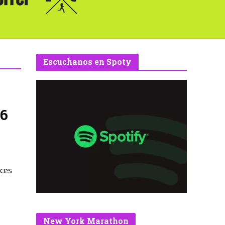
Escuchanos en Spoty
 6
eces
New York Marathon