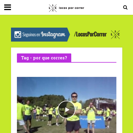
G-0X2PD3RFLV
Tag - por que corres?