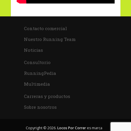
Contacto comercial
Nuestro Running Team
Noticias
Consultorio
RunningPedia
Multimedia
Carreras y productos
Sobre nosotros
Copyright © 2026.
Locos Por Correr
es marca