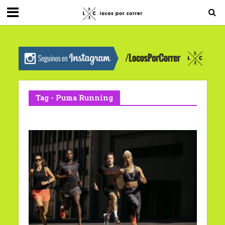
G-0X2PD3RFLV
Tag - Puma Running