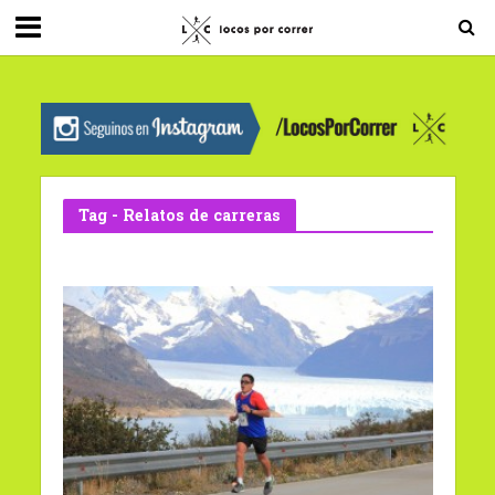
G-0X2PD3RFLV
Tag - Relatos de carreras