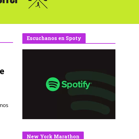
Escuchanos en Spoty
e
enos
New York Marathon