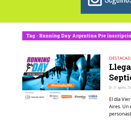
Tag - Running Day Argentina Pre inscripci
DESTACA
Llega
Sept
21 agosto, 2
El día Vi
Aires. Un
personasL