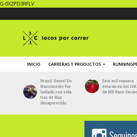
G-0X2PD3RFLV
INICIO
CARRERAS Y PRODUCTOS
RUNNINGPE
sil: Daniel Do
Seis mil runners
UTACCH: to
cimento fue
estarán en los 12K
para vivir 
lado con vida
de NB Race Series
por los 15
s 43 días
aparecido