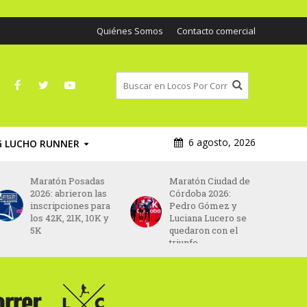
Quiénes Somos
Contacto comercial
6 agosto, 2026
G LUCHO RUNNER
Maratón Ciudad de
Maratón Valencia
s
Córdoba 2026:
2026: Yomif
a
Pedro Gómez y
Kejelcha y Fotyen
y
Luciana Lucero se
Tesfay lideran una
quedaron con el
élite que busca el
triunfo
récord mundial