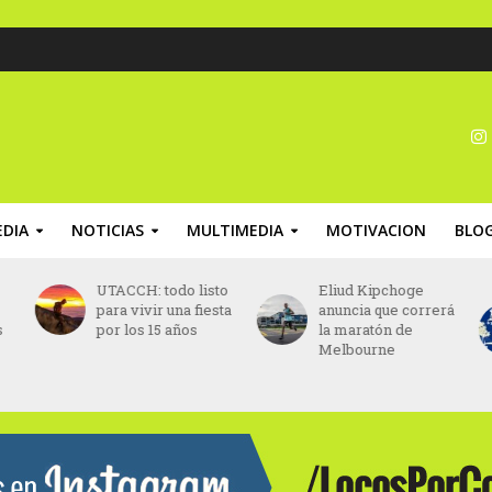
DIA
NOTICIAS
MULTIMEDIA
MOTIVACION
BLO
do listo
Eliud Kipchoge
Maratón Posadas
una fiesta
anuncia que correrá
2026: abrieron la
 años
la maratón de
inscripciones par
Melbourne
los 42K, 21K, 10K 
5K