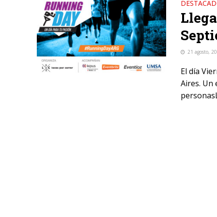
DESTACA
Llega
Sept
21 agosto, 2
El día Vi
Aires. Un
personasL