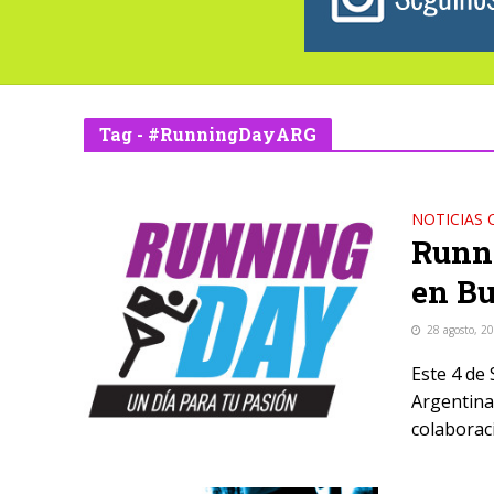
Tag - #RunningDayARG
NOTICIAS 
Runni
en Bu
28 agosto, 2
Este 4 de
Argentina
colaboraci