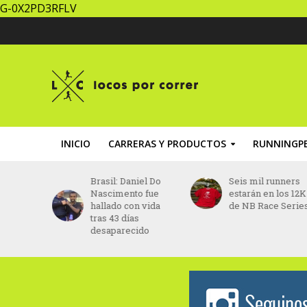
G-0X2PD3RFLV
INICIO
CARRERAS Y PRODUCTOS
RUNNINGPE
 sin
Brasil: Daniel Do
Seis mil runners
s
Nascimento fue
estarán en los 12K
crearán
hallado con vida
de NB Race Serie
 para
tras 43 días
los
desaparecido
en Buenos