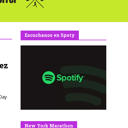
Escuchanos en Spoty
ez
 Day
New York Marathon