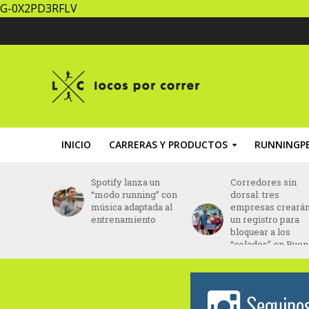
G-0X2PD3RFLV
INICIO
CARRERAS Y PRODUCTOS
RUNNINGPE
la Media
Spotify lanza un
Corredores sin
ndina
“modo running” con
dorsal: tres
re en
música adaptada al
empresas creará
ciembre
entrenamiento
un registro para
bloquear a los
“colados” en Bue
Aires