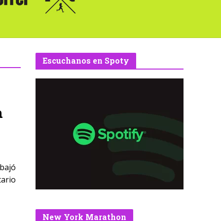
Escuchanos en Spoty
n
ebajó
tario
New York Marathon