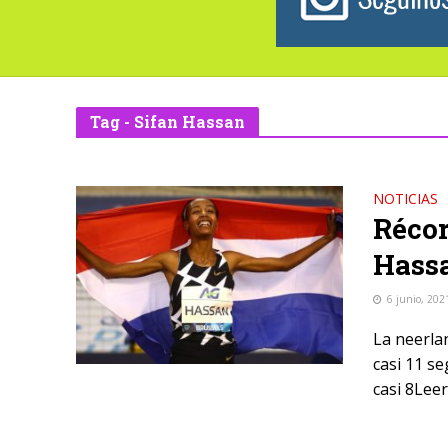
Tag - Sifan Hassan
NOTICIAS
Récor
Hassa
6 junio, 202
La neerla
casi 11 s
casi 8Leer