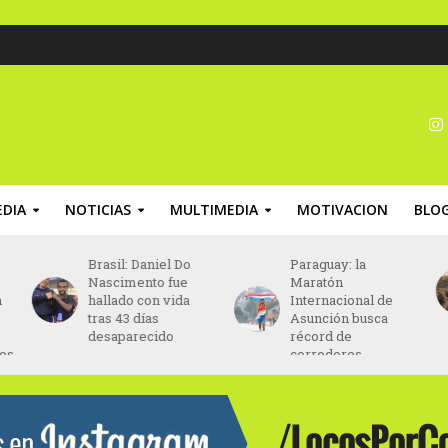
DIA
NOTICIAS
MULTIMEDIA
MOTIVACION
BLO
Brasil: Daniel Do
Paraguay: la
Nascimento fue
Maratón
n
hallado con vida
Internacional de
tras 43 días
Asunción busca
desaparecido
récord de
nos
corredores