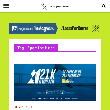
G-0X2PD3RFLV
Tag - Sportfacilities
DESTACADO