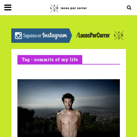
G-0X2PD3RFLV
Tag - summits of my life