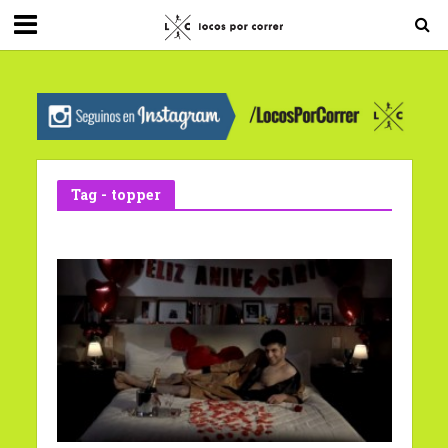
G-0X2PD3RFLV
Tag - topper