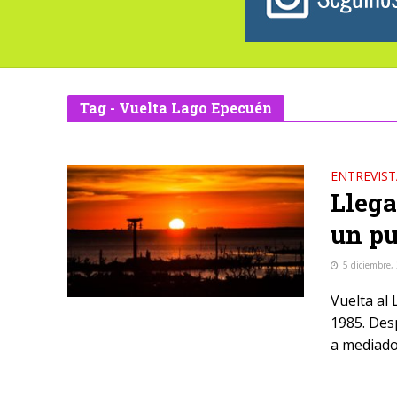
Tag - Vuelta Lago Epecuén
ENTREVIST
Llega
un pu
5 diciembre,
Vuelta al
1985. Des
a mediado