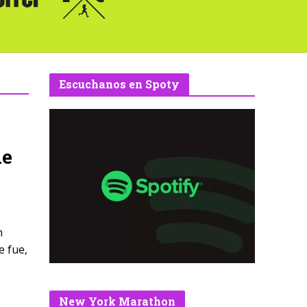
Escuchanos en Spoty
de
n
e fue,
New York Marathon