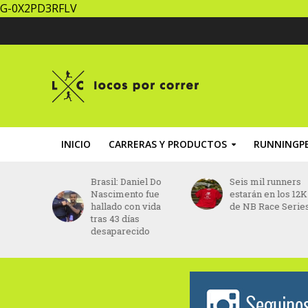
G-0X2PD3RFLV
INICIO
CARRERAS Y PRODUCTOS
RUNNINGPE
 sin
Brasil: Daniel Do
Seis mil runners
s
Nascimento fue
estarán en los 12K
crearán
hallado con vida
de NB Race Serie
 para
tras 43 días
los
desaparecido
en Buenos