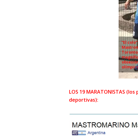
“El colo”
Mastrom
Toronto,
magnífi
obsesión
olímpic
LOS 19 MARATONISTAS (los pe
deportivas):