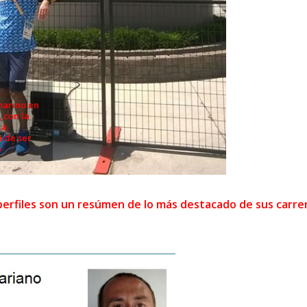
arino en
 con la
ca
 de ser
o
rfiles son un resúmen de lo más destacado de sus carre