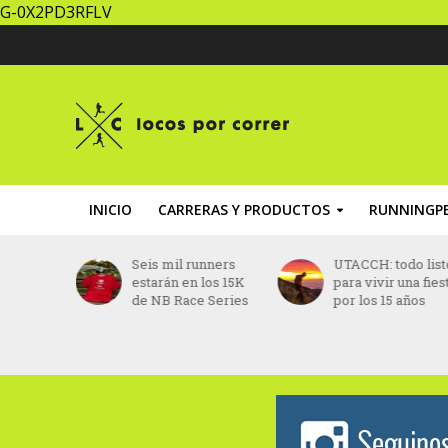
G-0X2PD3RFLV
INICIO
CARRERAS Y PRODUCTOS
RUNNINGPE
 el nuevo
Seis mil runners
UTACCH: todo list
or
estarán en los 15K
para vivir una fies
el
de NB Race Series
por los 15 años
 París
7