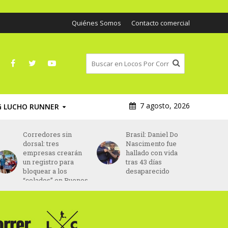
Quiénes Somos
Contacto comercial
7 agosto, 2026
G LUCHO RUNNER
Corredores sin
Brasil: Daniel Do
dorsal: tres
Nascimento fue
empresas crearán
hallado con vida
un registro para
tras 43 días
bloquear a los
desaparecido
“colados” en Buenos
Aires