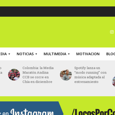
DIA
NOTICIAS
MULTIMEDIA
MOTIVACION
BLO
o
Colombia: la Media
Spotify lanza un
ta
Maratón Andina
“modo running” con
CCB se corre en
música adaptada al
Chía en diciembre
entrenamiento