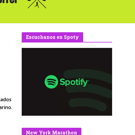
Escuchanos en Spoty
cados
arino.
a
New York Marathon