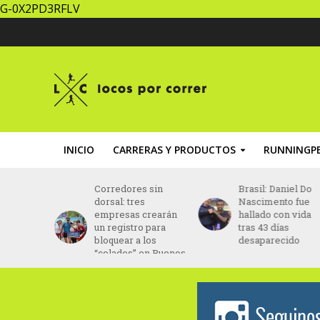
G-0X2PD3RFLV
INICIO
CARRERAS Y PRODUCTOS
RUNNINGPE
za un
Corredores sin
Brasil: Daniel Do
ing” con
dorsal: tres
Nascimento fue
ptada al
empresas crearán
hallado con vida
ento
un registro para
tras 43 días
bloquear a los
desaparecido
“colados” en Buenos
Aires