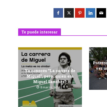
Te puede interesar
Potrero
vez u
Ya conocés “La carrera de
Miguel”, pero…quién era
Miguel Sanchez?
8 marzo, 2019