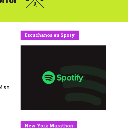
Escuchanos en Spoty
rá en
New York Marathon