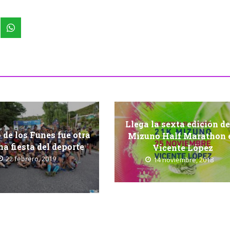
Llega la sexta edición de
 de los Funes fue otra
Mizuno Half Marathon 
na fiesta del deporte
Vicente López
22 febrero, 2019
14 noviembre, 2018