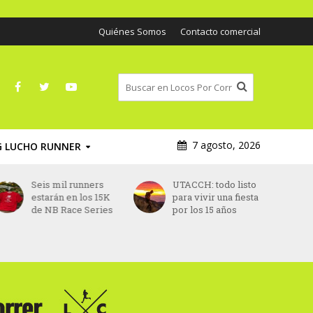
Quiénes Somos
Contacto comercial
7 agosto, 2026
G LUCHO RUNNER
Seis mil runners
UTACCH: todo listo
estarán en los 15K
para vivir una fiesta
de NB Race Series
por los 15 años