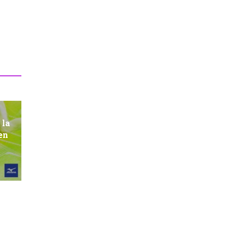
 la
en