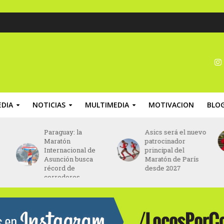
DIA
NOTICIAS
MULTIMEDIA
MOTIVACION
BLO
Paraguay: la
Asics será el nuevo
Maratón
patrocinador
Internacional de
principal del
Asunción busca
Maratón de París
récord de
desde 2027
corredores