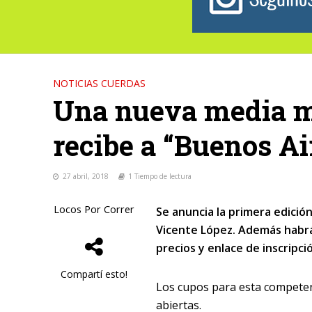
NOTICIAS CUERDAS
Una nueva media m
recibe a “Buenos Ai
27 abril, 2018
1 Tiempo de lectura
Locos Por Correr
Se anuncia la primera edició
Vicente López. Además habrá 
precios y enlace de inscripci
Compartí esto!
Los cupos para esta competenc
abiertas.