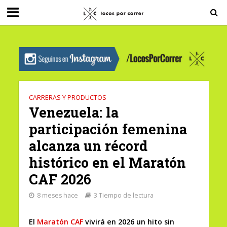
G-0X2PD3RFLV
CARRERAS Y PRODUCTOS
Venezuela: la
participación femenina
alcanza un récord
histórico en el Maratón
CAF 2026
8 meses hace
3 Tiempo de lectura
El
Maratón CAF
vivirá en 2026 un hito sin