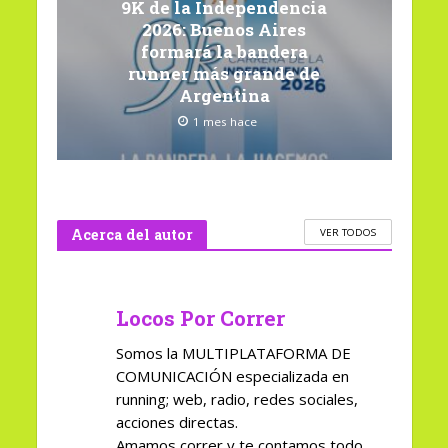
9K de la Independencia
2026: Buenos Aires
formará la bandera
runner más grande de
Argentina
1 mes hace
Acerca del autor
VER TODOS
Locos Por Correr
Somos la MULTIPLATAFORMA DE
COMUNICACIÓN especializada en
running; web, radio, redes sociales,
acciones directas.
Amamos correr y te contamos todo