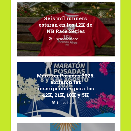
Seis mil runners
estarán en los 12K de
NB Race Series
1 semana hace
Maratón Posadas 2026:
abrieron las
inscripciones para los
42K, 21K, 10K y 5K
1 mes hace