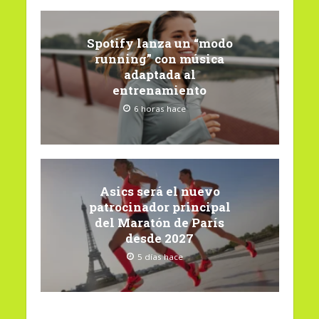
Spotify lanza un “modo
running” con música
adaptada al
entrenamiento
6 horas hace
Asics será el nuevo
patrocinador principal
del Maratón de París
desde 2027
5 días hace