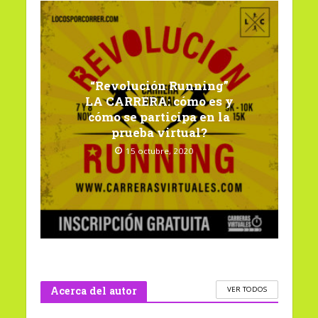
“Revolución Running”
LA CARRERA: cómo es y
cómo se participa en la
prueba virtual?
15 octubre, 2020
Acerca del autor
VER TODOS