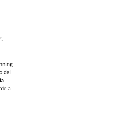
r,
unning
o del
la
rde a