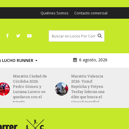
Quiénes Somos
Contacto comercial
6 agosto, 2026
G LUCHO RUNNER
Maratón Ciudad de
Maratón Valencia
Córdoba 2026:
2026: Yomif
Pedro Gómez y
Kejelcha y Fotyen
Luciana Lucero se
Tesfay lideran una
quedaron con el
élite que busca el
triunfo
récord mundial