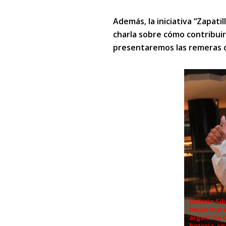
Además, la iniciativa “Zapati
charla sobre cómo contribuir
presentaremos las remeras of
Antonio Sili
mejor mara
argentino d
historia, en