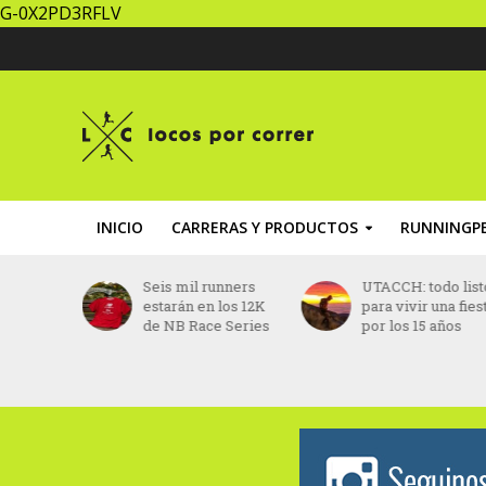
G-0X2PD3RFLV
INICIO
CARRERAS Y PRODUCTOS
RUNNINGPE
iel Do
Seis mil runners
UTACCH: todo list
o fue
estarán en los 12K
para vivir una fies
 vida
de NB Race Series
por los 15 años
s
ido