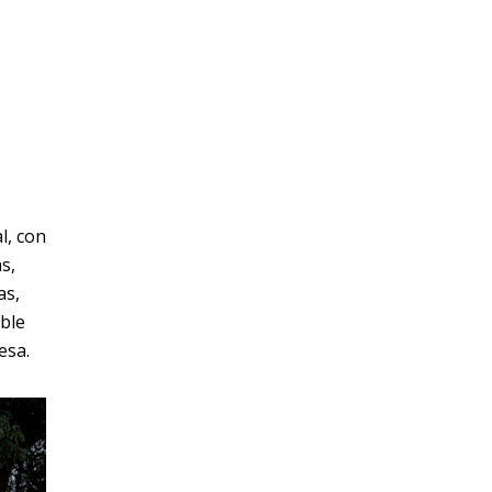
l, con
s,
as,
able
esa.