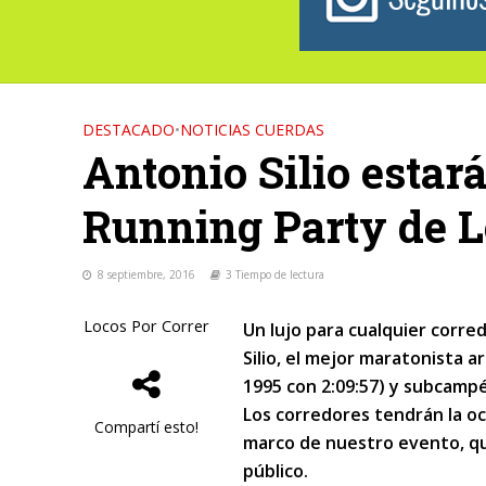
DESTACADO
•
NOTICIAS CUERDAS
Antonio Silio estará
Running Party de L
8 septiembre, 2016
3 Tiempo de lectura
Locos Por Correr
Un lujo para cualquier corre
Silio, el mejor maratonista 
1995 con 2:09:57) y subcamp
Los corredores tendrán la oc
Compartí esto!
marco de nuestro evento, qu
público.