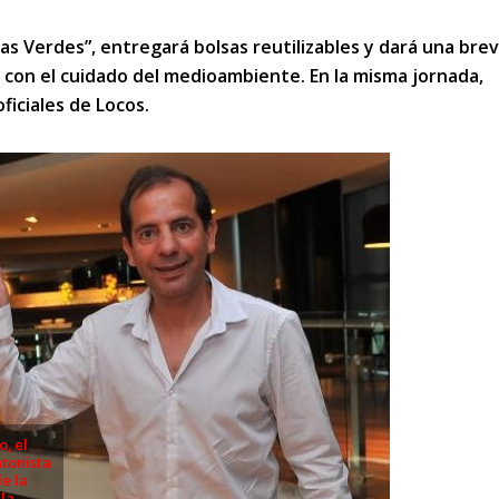
llas Verdes”, entregará bolsas reutilizables y dará una bre
 con el cuidado del medioambiente. En la misma jornada,
iciales de Locos.
o, el
tonista
e la
 la