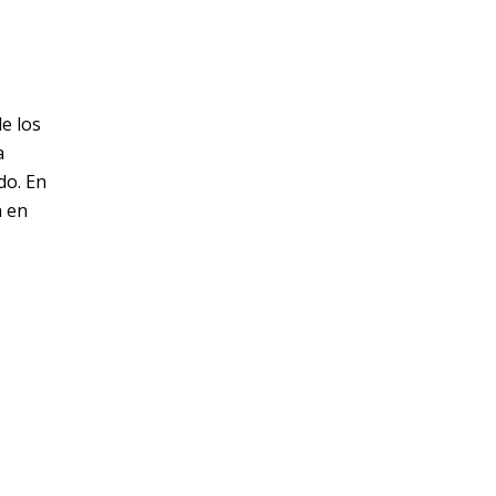
e los
a
do. En
a en