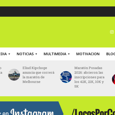
DIA
NOTICIAS
MULTIMEDIA
MOTIVACION
BLO
o
Eliud Kipchoge
Maratón Posadas
ta
anuncia que correrá
2026: abrieron las
la maratón de
inscripciones para
Melbourne
los 42K, 21K, 10K y
5K