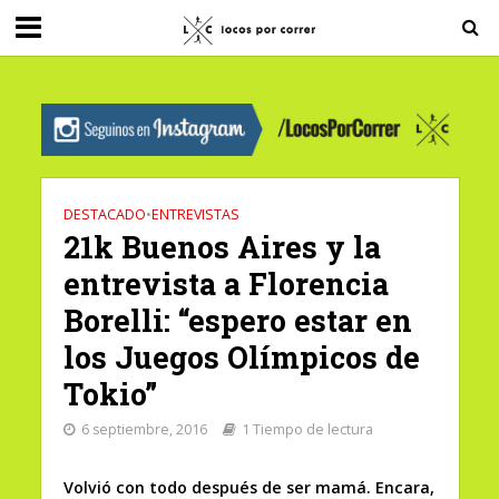
G-0X2PD3RFLV
DESTACADO
•
ENTREVISTAS
21k Buenos Aires y la
entrevista a Florencia
Borelli: “espero estar en
los Juegos Olímpicos de
Tokio”
6 septiembre, 2016
1 Tiempo de lectura
Volvió con todo después de ser mamá. Encara,