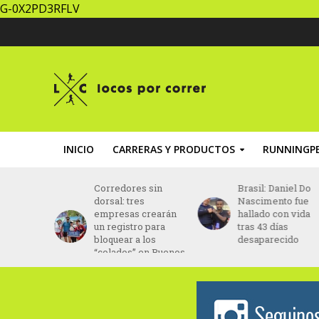
G-0X2PD3RFLV
INICIO
CARRERAS Y PRODUCTOS
RUNNINGPE
za un
Corredores sin
Brasil: Daniel Do
ing” con
dorsal: tres
Nascimento fue
ptada al
empresas crearán
hallado con vida
ento
un registro para
tras 43 días
bloquear a los
desaparecido
“colados” en Buenos
Aires