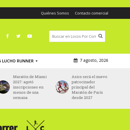
Quiénes Somos
Contacto comercial
7 agosto, 2026
G LUCHO RUNNER
Maratón de Miami
Asics será el nuevo
2027: agotó
patrocinador
inscripciones en
principal del
menos de una
Maratón de París
semana
desde 2027