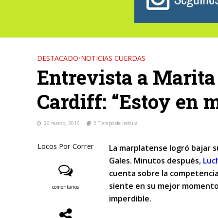
DESTACADO
•
NOTICIAS CUERDAS
Entrevista a Marita
Cardiff: “Estoy en
26 marzo, 2016
2 Tiempo de lectura
Locos Por Correr
La marplatense logró bajar s
Gales. Minutos después,
Luc
cuenta sobre la competencia
siente en su mejor momento. 
comentarios
imperdible.