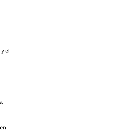
 y el
s,
 en