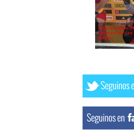
Alegría después de
carrera (Foto: Leo
Malgor)