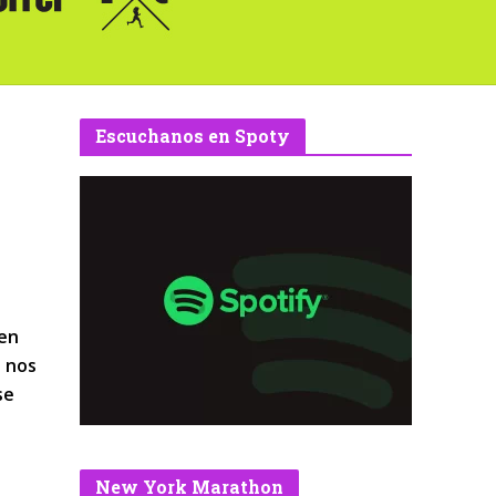
Escuchanos en Spoty
 en
a nos
se
New York Marathon