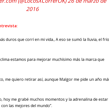
er.com (@LocosXCorrerOK)
26 de marzo de
2016
ntrevista:
ás duros que corrí en mi vida., A eso se sumó la lluvia, el frío
ro clima estamos para mejorar muchísimo más la marca que
o, me quiero retirar así, aunque Malgor me pide un año má
do, hoy me grabé muchos momentos y la adrenalina de estar
con las mejores del mundo”.