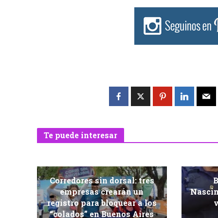
Te puede interesar
Corredores sin dorsal: tres
B
empresas crearán un
Nascim
registro para bloquear a los
v
“colados” en Buenos Aires