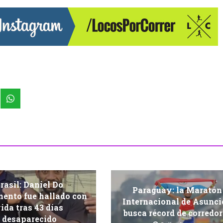
rasil: Daniel Do
Paraguay: la Maratón
ento fue hallado con
Internacional de Asunc
ida tras 43 días
busca récord de corredo
desaparecido