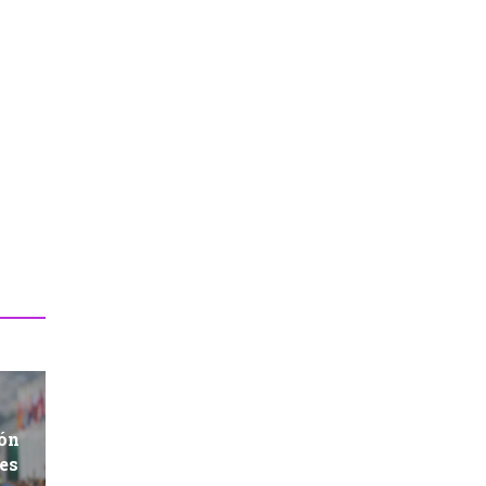
ión
res