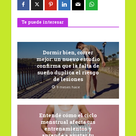
Te puede interesar
Dormir bien, correr
mejor: un nuevo estudio
confirma que la falta de
sueño duplica el riesgo
de lesiones
9 meses hace
Entendé cómo el ciclo
menstrual afecta tus
entrenamientos y
aprendé a ajustar tu