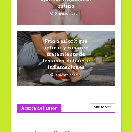
rutina
9 meses hace
Frío o calor?: qué
aplicar y cómo en
tratamiento de
lesiones, dolores e
inflamaciones
9 meses hace
Acerca del autor
VER TODOS