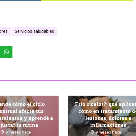
ores
Servicios saludables
endé cómo el ciclo
Frío o calor?: qué aplica
strual afecta tus
cómo en tratamiento d
amientos y aprendé a
lesiones, dolores e
justar tu rutina
inflamaciones
9 meses hace
9 meses hace