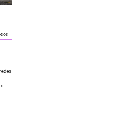
ODOS
redes
te