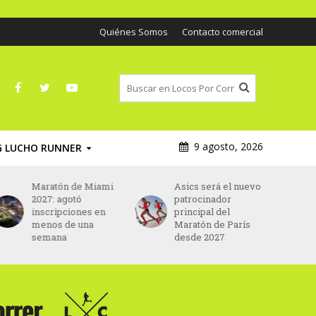
Quiénes Somos
Contacto comercial
9 agosto, 2026
G LUCHO RUNNER
Maratón de Miami
Asics será el nuevo
2027: agotó
patrocinador
inscripciones en
principal del
menos de una
Maratón de París
semana
desde 2027