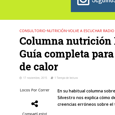
CONSULTORIO
•
NUTRICIÓN
•
VOLVE A ESCUCHAR RADIO
Columna nutrición L
Guía completa para
de calor
17 noviembre, 2015
1 Tiempo de lectura
Locos Por Correr
En su habitual columna sobre
Silvestro nos explica
cómo de
creencias erróneos sobre el
Compartí esto!