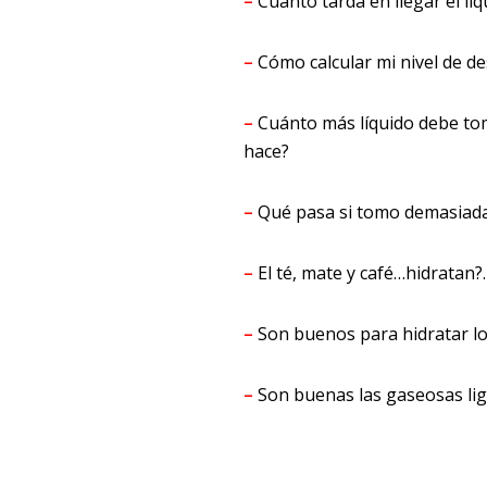
–
Cuánto tarda en llegar el lí
–
Cómo calcular mi nivel de d
–
Cuánto más líquido debe to
hace?
–
Qué pasa si tomo demasiada
–
El té, mate y café…hidratan?
–
Son buenos para hidratar lo
–
Son buenas las gaseosas li