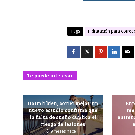
Tags
Hidratación para corred
Te puede interesar
Dormir bien, correr mejor: un
Ent
nuevo estudio confirma que
men
la falta de sueño duplica el
entren
riesgo de lesiones
a
9 meses hace