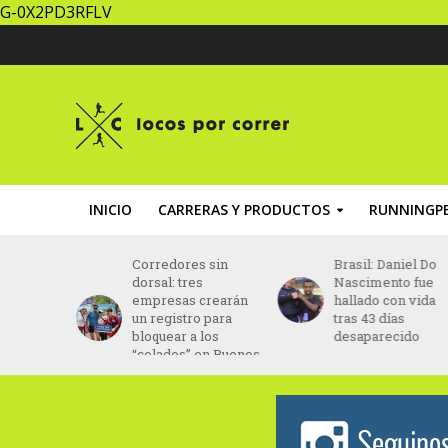
G-0X2PD3RFLV
INICIO
CARRERAS Y PRODUCTOS
RUNNINGPE
za un
Corredores sin
Brasil: Daniel Do
ing” con
dorsal: tres
Nascimento fue
ptada al
empresas crearán
hallado con vida
ento
un registro para
tras 43 días
bloquear a los
desaparecido
“colados” en Buenos
Aires