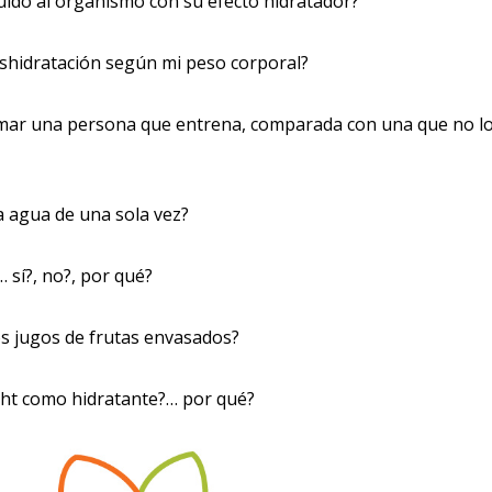
quido al organismo con su efecto hidratador?
eshidratación según mi peso corporal?
mar una persona que entrena, comparada con una que no l
 agua de una sola vez?
… sí?, no?, por qué?
s jugos de frutas envasados?
ght como hidratante?… por qué?