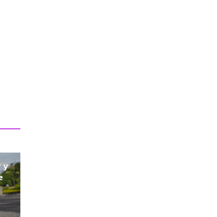
r y
e