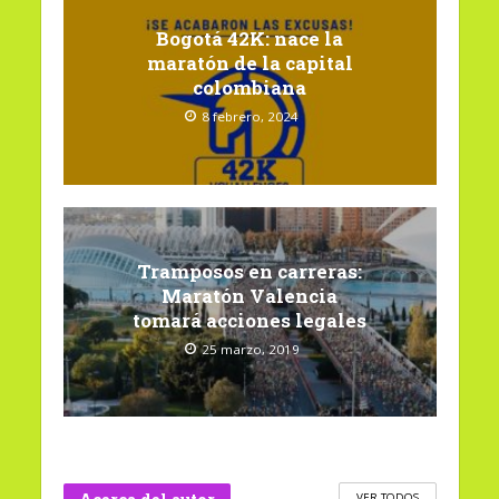
Bogotá 42K: nace la
maratón de la capital
colombiana
8 febrero, 2024
Tramposos en carreras:
Maratón Valencia
tomará acciones legales
25 marzo, 2019
VER TODOS