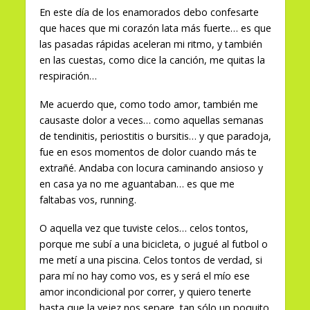
En este día de los enamorados debo confesarte
que haces que mi corazón lata más fuerte… es que
las pasadas rápidas aceleran mi ritmo, y también
en las cuestas, como dice la canción, me quitas la
respiración…
Me acuerdo que, como todo amor, también me
causaste dolor a veces… como aquellas semanas
de tendinitis, periostitis o bursitis… y que paradoja,
fue en esos momentos de dolor cuando más te
extrañé. Andaba con locura caminando ansioso y
en casa ya no me aguantaban… es que me
faltabas vos, running.
O aquella vez que tuviste celos… celos tontos,
porque me subí a una bicicleta, o jugué al futbol o
me metí a una piscina. Celos tontos de verdad, si
para mí no hay como vos, es y será el mío ese
amor incondicional por correr, y quiero tenerte
hasta que la vejez nos separe, tan sólo un poquito.