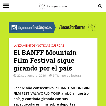
G-0X2PD3RFLV
LANZAMIENTOS
•
NOTICIAS CUERDAS
El BANFF Mountain
Film Festival sigue
girando por el país
22 septiembre, 2016
5 Tiempo de lectura
Por 16º año consecutivo, el BANFF MOUNTAIN
FILM FESTIVAL WORLD TOUR arribó a nuestro
país, y continúa girando con sus
espectaculares films sobre deportes