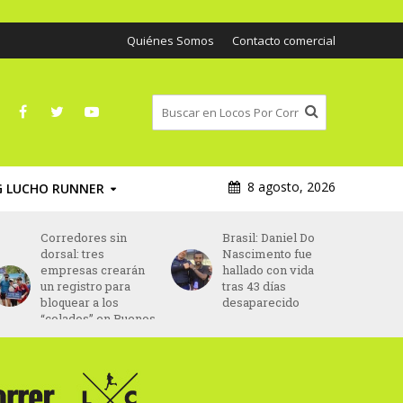
Quiénes Somos
Contacto comercial
8 agosto, 2026
G LUCHO RUNNER
Corredores sin
Brasil: Daniel Do
dorsal: tres
Nascimento fue
empresas crearán
hallado con vida
un registro para
tras 43 días
bloquear a los
desaparecido
“colados” en Buenos
Aires