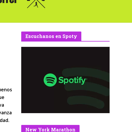
Escuchanos en Spoty
Buenos
ue
va
avanza
dad.
New York Marathon