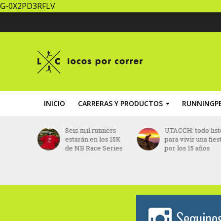
G-0X2PD3RFLV
INICIO
CARRERAS Y PRODUCTOS
RUNNINGPE
 el nuevo
Seis mil runners
UTACCH: todo list
or
estarán en los 15K
para vivir una fies
el
de NB Race Series
por los 15 años
 París
7