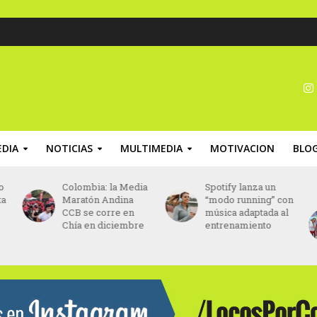
DIA
NOTICIAS
MULTIMEDIA
MOTIVACION
BLO
o
Colombia: la Media
Spotify lanza un
ta
Maratón Andina
“modo running” con
CCB se corre en
música adaptada al
Chía en diciembre
entrenamiento