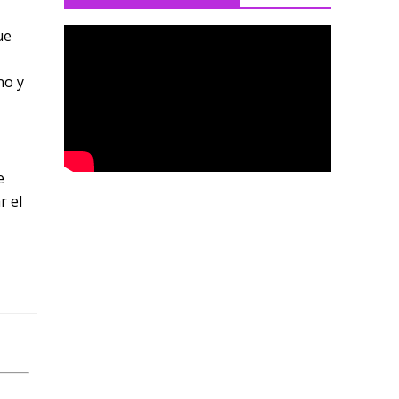
ue
no y
e
r el