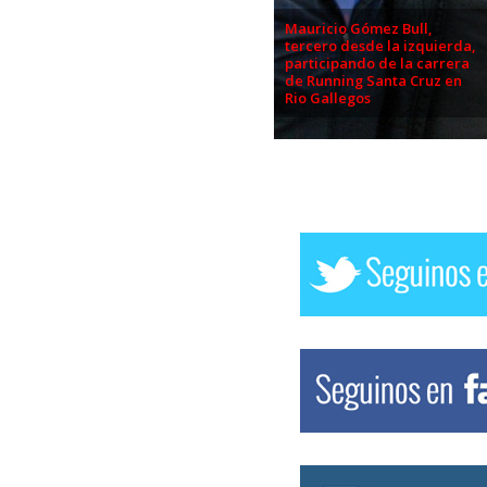
Mauricio Gómez Bull,
tercero desde la izquierda,
participando de la carrera
de Running Santa Cruz en
Rio Gallegos