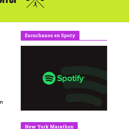
Escuchanos en Spoty
an
New York Marathon