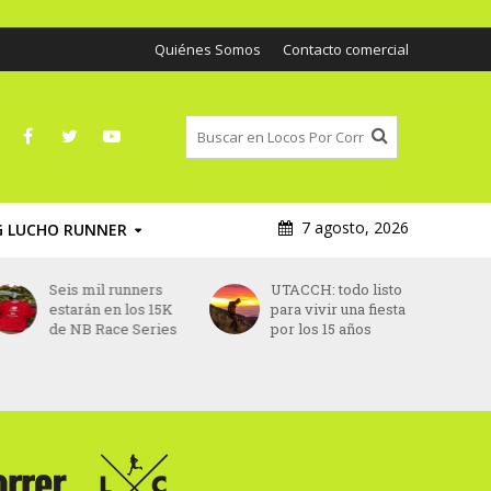
Quiénes Somos
Contacto comercial
7 agosto, 2026
G LUCHO RUNNER
Seis mil runners
UTACCH: todo listo
estarán en los 15K
para vivir una fiesta
de NB Race Series
por los 15 años