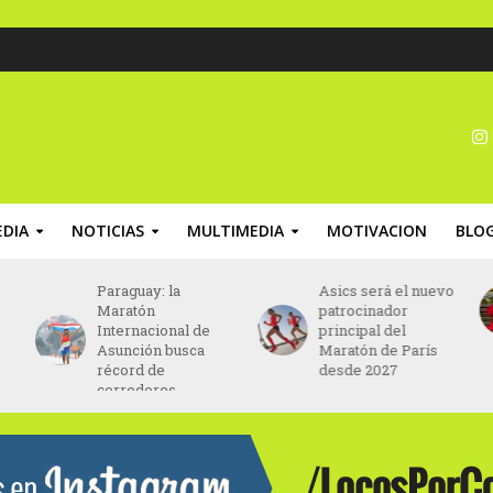
DIA
NOTICIAS
MULTIMEDIA
MOTIVACION
BLO
Paraguay: la
Asics será el nuevo
Maratón
patrocinador
Internacional de
principal del
Asunción busca
Maratón de París
récord de
desde 2027
corredores