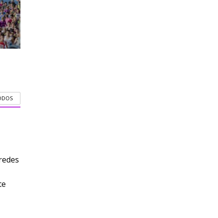
ODOS
redes
te