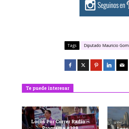
Tags
Diputado Mauricio Gome
Te puede interesar
Locos Por Correr Radio –
Programa #228
Locos