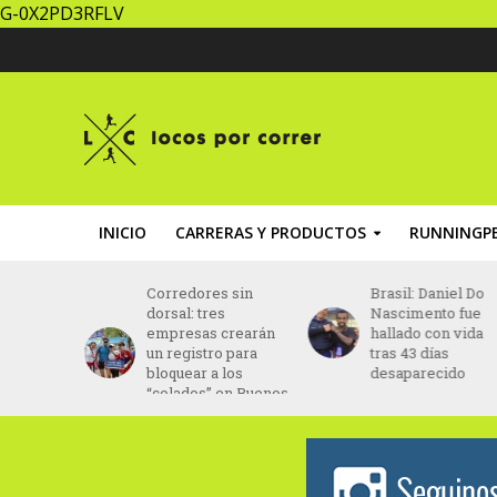
G-0X2PD3RFLV
INICIO
CARRERAS Y PRODUCTOS
RUNNINGPE
za un
Corredores sin
Brasil: Daniel Do
ing” con
dorsal: tres
Nascimento fue
ptada al
empresas crearán
hallado con vida
ento
un registro para
tras 43 días
bloquear a los
desaparecido
“colados” en Buenos
Aires