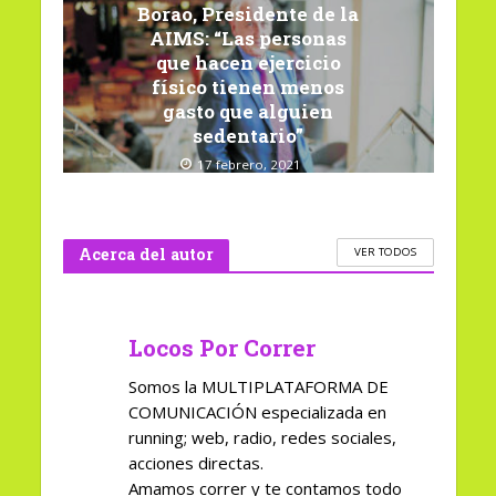
Borao, Presidente de la
AIMS: “Las personas
que hacen ejercicio
físico tienen menos
gasto que alguien
sedentario”
17 febrero, 2021
Acerca del autor
VER TODOS
Locos Por Correr
Somos la MULTIPLATAFORMA DE
COMUNICACIÓN especializada en
running; web, radio, redes sociales,
acciones directas.
Amamos correr y te contamos todo