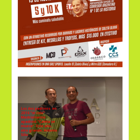
Los dos padrinos: en
2016 “el colo”
Mastromarino
apadrinó “Caleta se
mueve”. Este año,
otro grande; Antonio
Silio