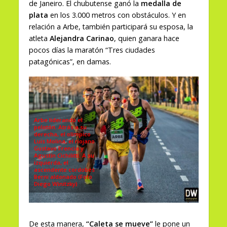
de Janeiro. El chubutense ganó la
medalla de
plata
en los 3.000 metros con obstáculos. Y en
relación a Arbe, también participará su esposa, la
atleta
Alejandra Carinao
, quien ganara hace
pocos días la maratón “Tres ciudades
patagónicas”, en damas.
Arbe liderando el
pelotón. Atrás a su
derecha, el olímpico
Luis Molina, el riojano
Gustavo Frencia y
Agustín Cichilitti. A su
izquierda, el
ascendente cordobés
Berni aldonado (Foto
Diego Winitzky)
De esta manera,
“Caleta se mueve”
le pone un